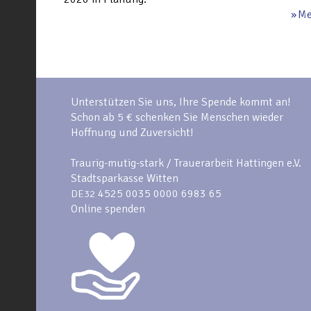
Me
Unterstützen Sie uns, Ihre Spende kommt an!
Schon ab 5 € schenken Sie Menschen wieder
Hoffnung und Zuversicht!
Traurig-mutig-stark / Trauerarbeit Hattingen e.V.
Stadtsparkasse Witten
4525 0035 0000 6983 65
DE32
Online spenden