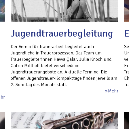
Jugendtrauerbegleitung
E
Der Verein für Trauerarbeit begleitet auch
Se
Jugendliche in Trauerprozessen. Das Team um
Un
Trauerbegleiterinnen Havva Çalar, Julia Knoch und
ve
Catrin Millhoff bietet verschiedene
Er
Jugendtrauerangebote an. Aktuelle Termine: Die
Tr
offenen Jugendtrauer-Kompakttage finden jeweils am
El
2. Sonntag des Monats statt.
Tr
Mehr
hr